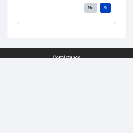
No
Sí
Contáctanos
Síganos
En este momento está usando el acceso para invitados
(
Acceder
)
Políticas de Privacidad
Descargar la app para dispositivos móviles